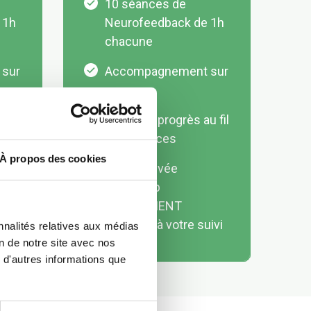
10 séances de
 1h
Neurofeedback de 1h
chacune
sur
Accompagnement sur
mesure
u fil
Suivi des progrès au fil
des séances
À propos des cookies
1 ligne privée
Whatsapp
UNIQUEMENT
ivi
réservée à votre suivi
nnalités relatives aux médias
on de notre site avec nos
 d'autres informations que