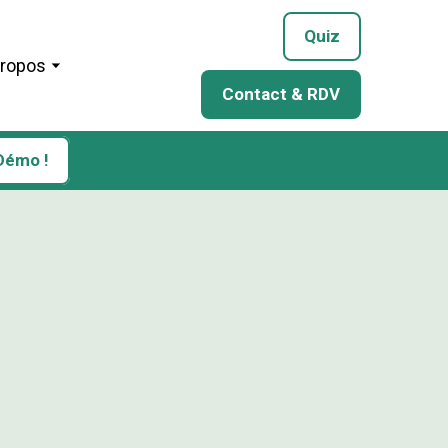
Quiz
Propos
Contact & RDV
Démo !