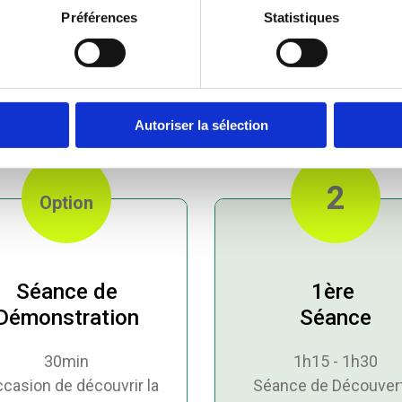
Préférences
Statistiques
ommencer le Neurofeedbac
Autoriser la sélection
2
Option
Séance de
1ère
Démonstration
Séance
30min
1h15 - 1h30
ccasion de découvrir la
Séance de Découver