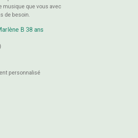
me musique que vous avec
as de besoin.
arlène B 38 ans
)
nt personnalisé