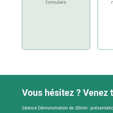
m
formulaire
e
n
t
Vous hésitez ? Venez t
Séance Démonstration de 30min : présentation