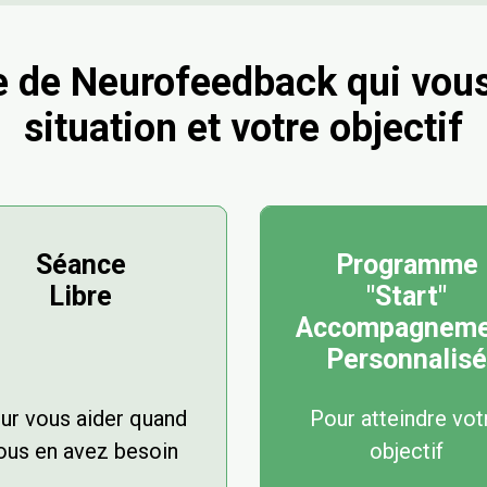
e de Neurofeedback qui vous
situation et votre objectif
Séance
Programme
Libre
"Start"
Accompagneme
Personnalisé
ur vous aider quand
Pour atteindre vot
ous en avez besoin
objectif