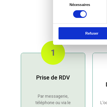
Nécessaires
é
l
e
Comment c
c
t
Refuser
i
o
n
1
d
u
c
o
n
Prise de RDV
s
e
n
Par messagerie,
t
téléphone ou via le
L'o
e