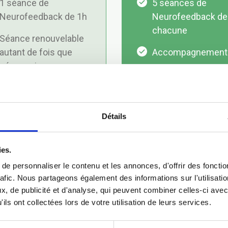
1 séance de
5 séances de
Neurofeedback de 1h
Neurofeedback de
chacune
Séance renouvelable
autant de fois que
Accompagnement 
nécessaire
mesure
Suivi des progrès a
des séances
Détails
1 ligne privée
Whatsapp
ies.
UNIQUEMENT
réservée à votre su
e personnaliser le contenu et les annonces, d'offrir des fonctio
rafic. Nous partageons également des informations sur l'utilisati
, de publicité et d'analyse, qui peuvent combiner celles-ci avec
ils ont collectées lors de votre utilisation de leurs services.